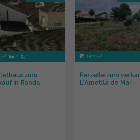
2
2
 m
2
1
1.521 m
lethaus zum
Parzelle zum verkau
kauf in Ronda
L'Ametlla de Mar