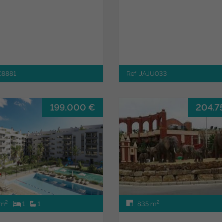
JC8881
Ref. JAJU033
199.000 €
204.7
2
2
 m
1
1
835 m