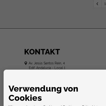
1
KONTAKT
Av. Jesús Santos Rein, 4
Edif. Andalucía - Local 1
29640 Fuengirola (Málaga)
+34 951 080 152
info@340homes.com
Verwendung von
Cookies