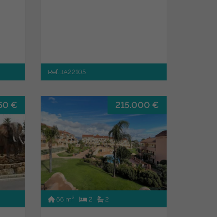
Ref. JA22105
50 €
215.000 €
2
66 m
2
2