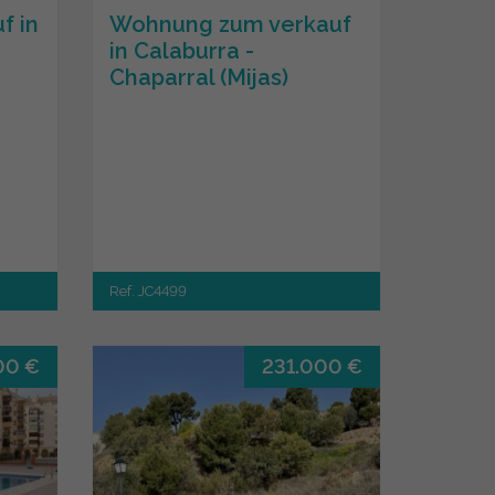
f in
Wohnung zum verkauf
in Calaburra -
Chaparral (Mijas)
Ref. JC4499
00 €
231.000 €