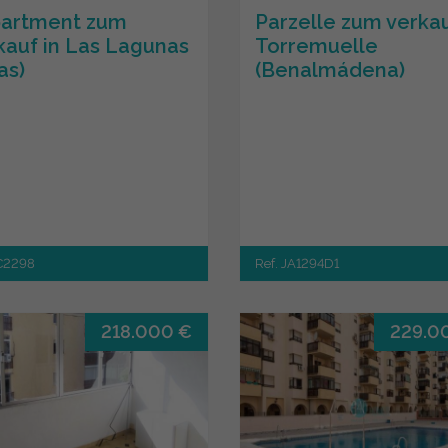
artment zum
Parzelle zum verkau
kauf in Las Lagunas
Torremuelle
as)
(Benalmádena)
JC2298
Ref. JA1294D1
218.000 €
229.0