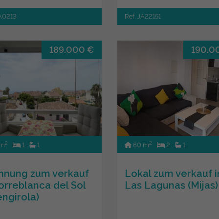
JA0213
Ref. JA22151
189.000 €
190.0
2
2
 m
1
1
60 m
2
1
nung zum verkauf
Lokal zum verkauf i
Torreblanca del Sol
Las Lagunas (Mijas)
engirola)