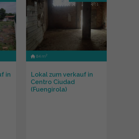
2
84 m
f in
Lokal zum verkauf in
Centro Ciudad
(Fuengirola)