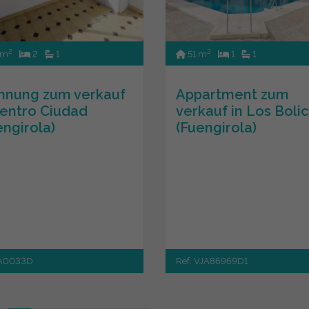
2
2
 m
2
1
51 m
1
1
nung zum verkauf
Appartment zum
Centro Ciudad
verkauf in Los Boli
engirola)
(Fuengirola)
JA0033D
Ref. VJA86969D1