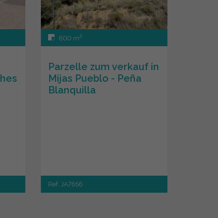
2
600 m
Parzelle zum verkauf in
ches
Mijas Pueblo - Peña
Blanquilla
Ref. JA7656