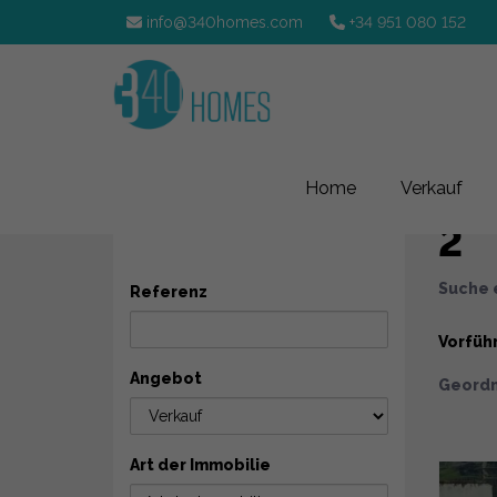
info@340homes.com
+34 951 080 152
Im
Home
Verkauf
SUCHEN
2
Suche e
Referenz
Vorfüh
Angebot
Geordn
Art der Immobilie