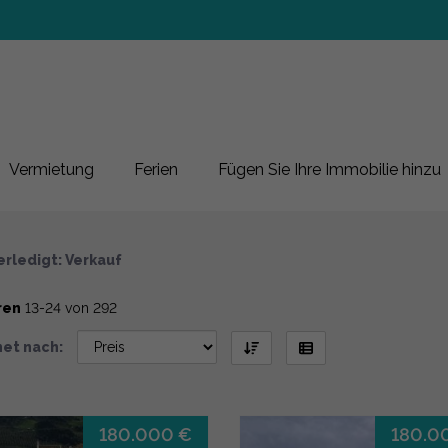
mobilien und Wohnungen z
Vermietung
Ferien
Fügen Sie Ihre Immobilie hinzu
rledigt: Verkauf
ren
13-24 von 292
et nach:
180.000 €
180.0