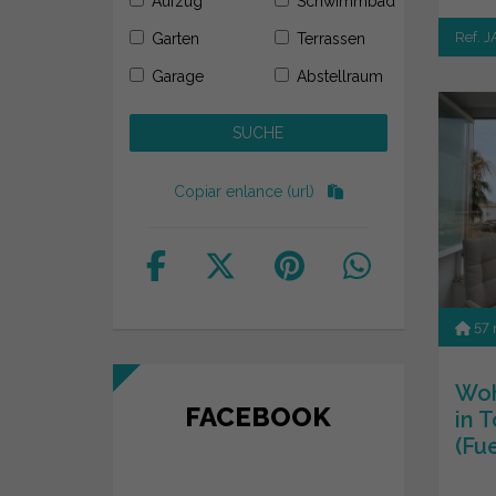
Aufzug
Schwimmbad
Ref. 
Garten
Terrassen
Garage
Abstellraum
Copiar enlance (url)
57
Woh
FACEBOOK
in 
(Fu