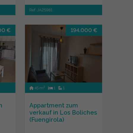
Ref. JA25981
00 €
194.000 €
2
45 m
1
1
n
Appartment zum
verkauf in Los Boliches
(Fuengirola)