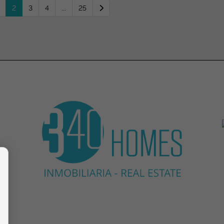
2
3
4
...
25