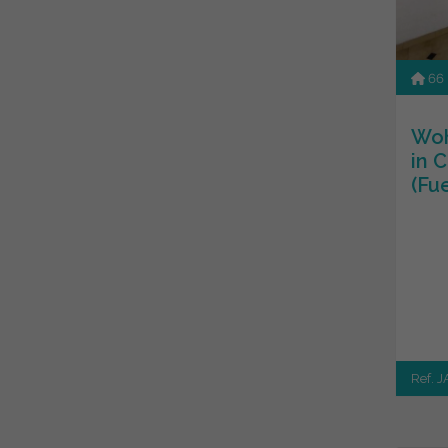
66
Woh
in 
(Fu
Ref. 