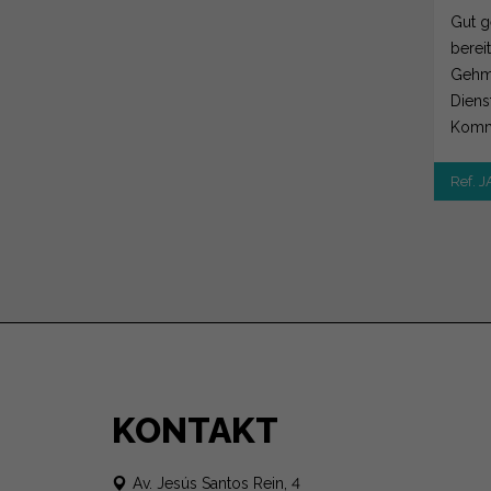
Gut g
berei
Gehmi
Diens
Kommu
Ref. J
KONTAKT
Av. Jesús Santos Rein, 4