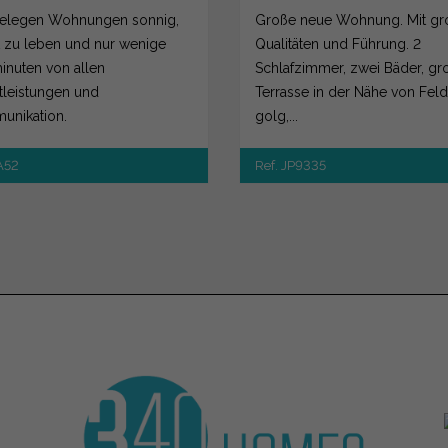
Lagunas (Mijas)
elegen Wohnungen sonnig,
Große neue Wohnung. Mit gr
t zu leben und nur wenige
Qualitäten und Führung. 2
nuten von allen
Schlafzimmer, zwei Bäder, gr
tleistungen und
Terrasse in der Nähe von Feld
nikation.
golg,...
A52
Ref. JP9335