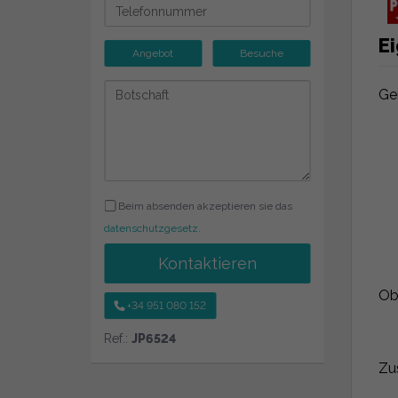
E
Angebot
Besuche
Ge
Beim absenden akzeptieren sie das
datenschutzgesetz
.
Kontaktieren
Ob
+34 951 080 152
Ref.:
JP6524
Zu