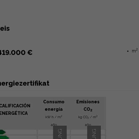
eis
2
419.000 €
m
ergiezertifikat
Consumo
Emisiones
CALIFICACIÓN
energía
CO
2
ENERGÉTICA
2
2
kW h / m
kg CO
/ m
2
año
año