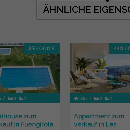
ÄHNLICHE EIGEN
350.000 €
440.6
2
2
 m
3
2
135 m
3
2
nthouse zum
Appartment zum
kauf in Fuengirola
verkauf in Las