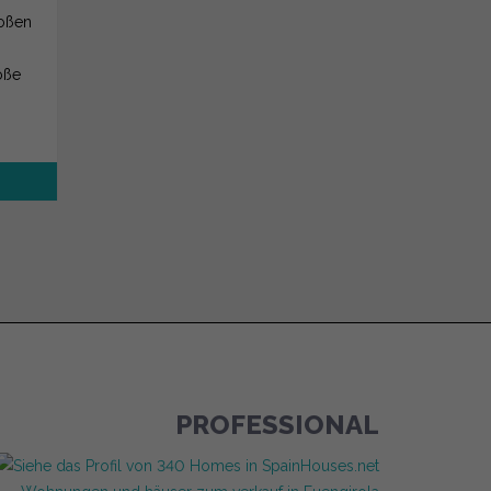
oßen
oße
PROFESSIONAL