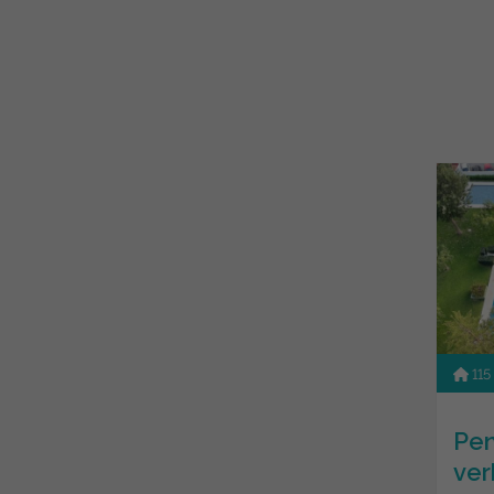
115
Pe
ver