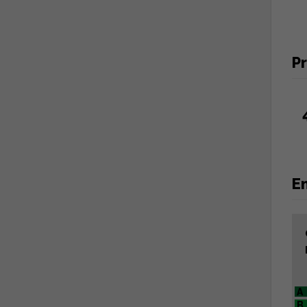
Pr
En
A
B