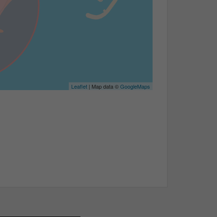
Leaflet
| Map data ©
GoogleMaps