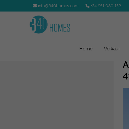
info@340homes.com
+34 951 080 152
Home
Verkauf
A
4