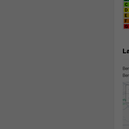
C
D
E
F
G
L
Ben
Be