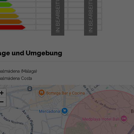
IN BEARBEITUNG
IN BEARBEITUNG
age und Umgebung
almádena (Málaga)
nalmádena Costa
+
−