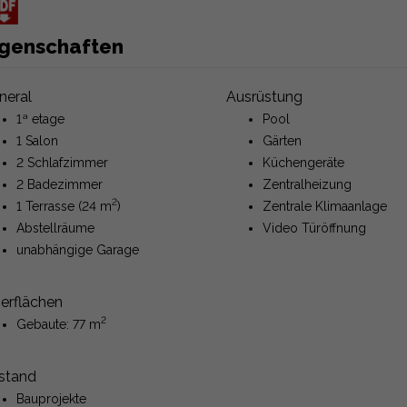
igenschaften
neral
Ausrüstung
1ª etage
Pool
1 Salon
Gärten
2 Schlafzimmer
Küchengeräte
2 Badezimmer
Zentralheizung
2
1 Terrasse (24 m
)
Zentrale Klimaanlage
Abstellräume
Video Türöffnung
unabhängige Garage
erflächen
2
Gebaute: 77 m
stand
Bauprojekte