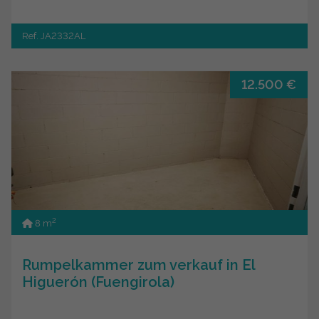
Ref. JA2332AL
12.500 €
2
8 m
Rumpelkammer zum verkauf in El
Higuerón (Fuengirola)