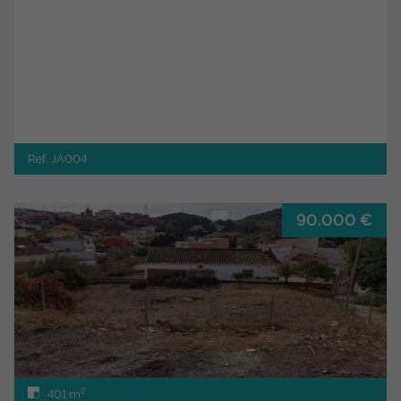
Ref. JA004
90.000 €
2
401 m