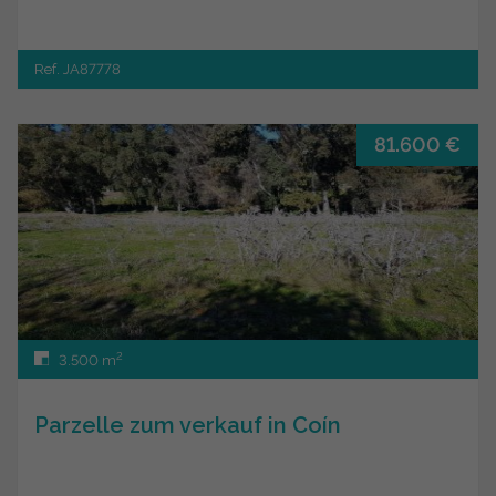
Ref. JA87778
81.600 €
2
3.500 m
Parzelle zum verkauf in Coín