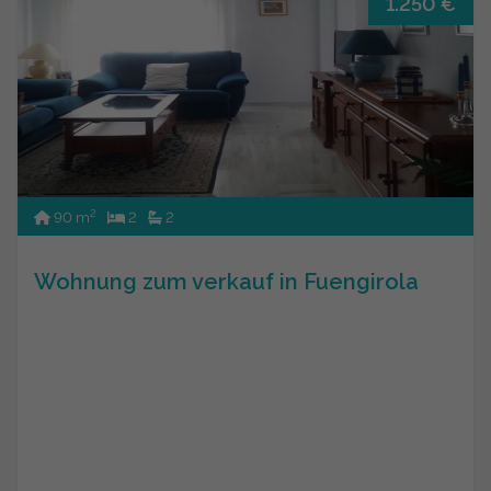
1.250 €
2
90 m
2
2
Wohnung zum verkauf in Fuengirola