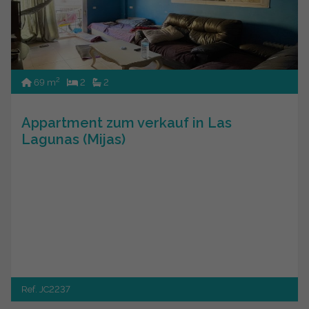
2
69 m
2
2
Appartment zum verkauf in Las
Lagunas (Mijas)
Ref. JC2237