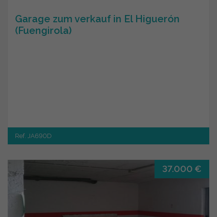
Garage zum verkauf in El Higuerón
(Fuengirola)
Ref. JA690D
37.000 €