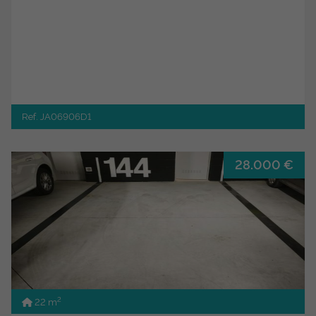
Ref. JA06906D1
28.000 €
2
22 m