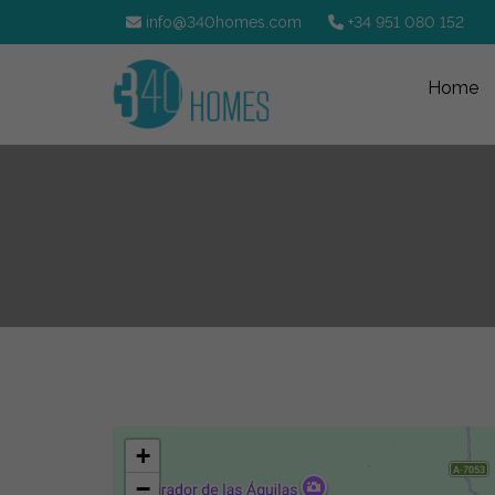
info@340homes.com
+34 951 080 152
Home
+
−