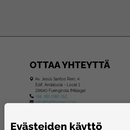
OTTAA YHTEYTTÄ
Av. Jesús Santos Rein, 4
Edif. Andalucía - Local 1
29640 Fuengirola (Málaga)
+34 951 080 152
info@340homes.com
Evästeiden käyttö