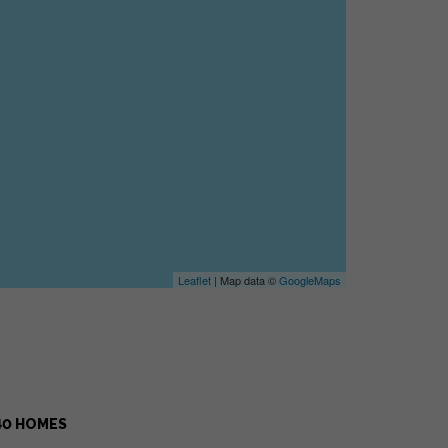
Leaflet
| Map data ©
GoogleMaps
40 HOMES