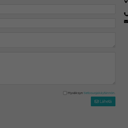
Hyväksyn
tietosuojakäytännön
.
Lähetä