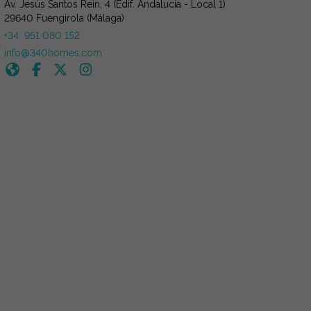
Av. Jesús Santos Rein, 4 (Edif. Andalucía - Local 1)
29640 Fuengirola (Málaga)
+34 951 080 152
info@340homes.com