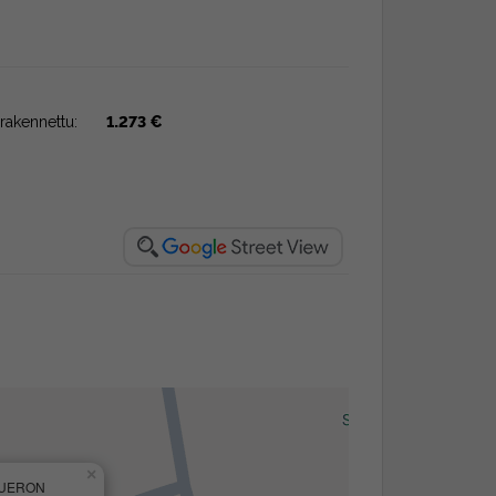
rakennettu:
1.273 €
×
GUERON