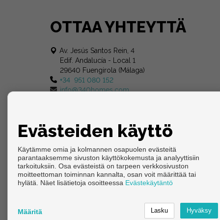
OTTAA YHTEYTTÄ
Av. Jesús Santos Rein, 4
Edif. Andalucía - Local 1
29640 Fuengirola (Málaga)
+34 951 080 152
info@340homes.com
Evästeiden käyttö
Käytämme omia ja kolmannen osapuolen evästeitä
parantaaksemme sivuston käyttökokemusta ja analyyttisiin
tarkoituksiin. Osa evästeistä on tarpeen verkkosivuston
moitteettoman toiminnan kannalta, osan voit määrittää tai
Copyright © 2026. Kaikki oikeudet pidätetään.
hylätä. Näet lisätietoja osoitteessa
Evästekäytäntö
Käyttöehdot
|
tietosuojakäytännön
|
Cookies policy
Kehittämisestä vastaa
Inmoenter
Määritä