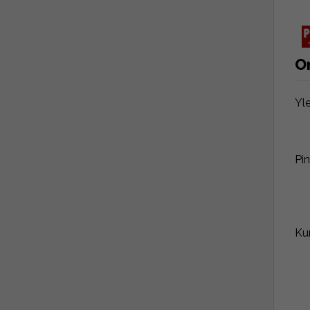
O
Yl
Pin
Ku