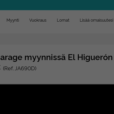
Myynti
Vuokraus
Lomat
Lisää omaisuutesi
arage myynnissä El Higuerón 
€
(Ref. JA690D)