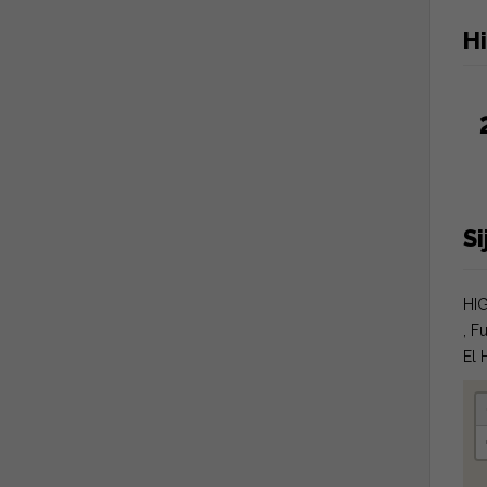
H
Si
HI
, F
El 