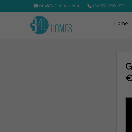
info@340homes.com
+34 951 080 152
Home
G