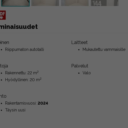
minaisuudet
einen
Laitteet
Riippumaton autotalli
Mukautettu vammaisille
toja
Palvelut
2
Rakennettu: 22 m
Valo
2
Hyödyllinen: 20 m
nto
Rakentamisvuosi:
2024
Täysin uusi