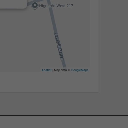
Leaflet
| Map data ©
GoogleMaps