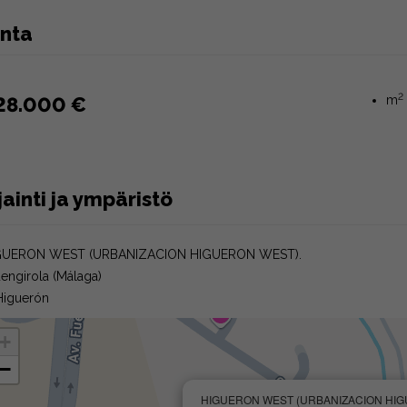
inta
2
28.000 €
m
jainti ja ympäristö
GUERON WEST (URBANIZACION HIGUERON WEST).
uengirola (Málaga)
Higuerón
+
−
HIGUERON WEST (URBANIZACION HI