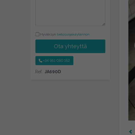
Hyväksyn
tietosuojakäytännön
.
Ota yhteyttä
+34 951 080 152
Ref.:
JA690D