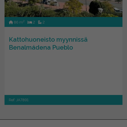
2
86 m
2
2
Kattohuoneisto myynnissä
Benalmádena Pueblo
Ref. JA7891