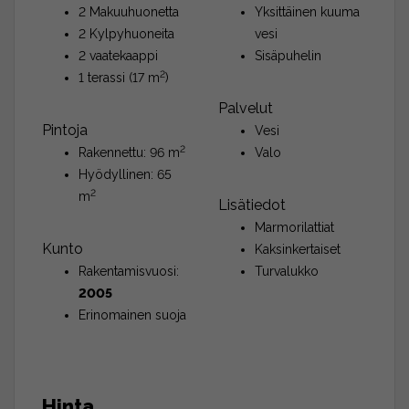
2 Makuuhuonetta
Yksittäinen kuuma
2 Kylpyhuoneita
vesi
2 vaatekaappi
Sisäpuhelin
2
1 terassi (17 m
)
Palvelut
Pintoja
Vesi
2
Rakennettu: 96 m
Valo
Hyödyllinen: 65
2
m
Lisätiedot
Marmorilattiat
Kunto
Kaksinkertaiset
Rakentamisvuosi:
Turvalukko
2005
Erinomainen suoja
Hinta