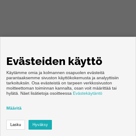
Evästeiden käyttö
Käytämme omia ja kolmannen osapuolen evästeitä
parantaaksemme sivuston käyttökokemusta ja analyyttisiin
tarkoituksiin. Osa evästeistä on tarpeen verkkosivuston
moitteettoman toiminnan kannalta, osan voit määrittää tai
Copyright © 2026. Kaikki oikeudet pidätetään.
hylätä. Näet lisätietoja osoitteessa
Evästekäytäntö
Käyttöehdot
|
tietosuojakäytännön
|
Cookies policy
Kehittämisestä vastaa
Inmoenter
Määritä
Ota yhteyttä
Soittaa