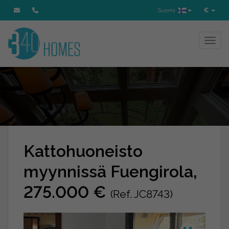
Suomi
€
Toggl
Kattohuoneisto
myynnissä Fuengirola,
275.000 €
(Ref. JC8743)