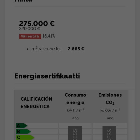
275.000 €
329.000 €
16,41%
Vähentää
2
m
rakennettu:
2.865 €
Energiasertifikaatti
Consumo
Emisiones
CALIFICACIÓN
energía
CO
2
ENERGÉTICA
2
2
kW h / m
kg CO
/ m
2
año
año
A
B
C