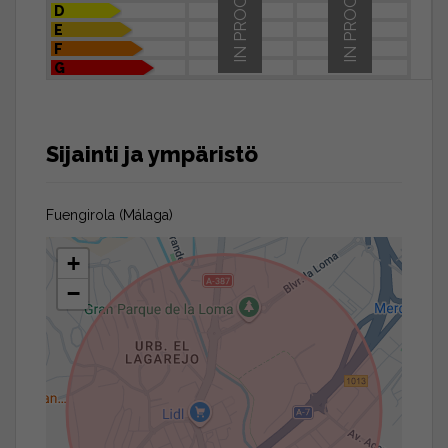
IN PROCESS
IN PROCESS
D
E
F
G
Sijainti ja ympäristö
Fuengirola (Málaga)
+
−