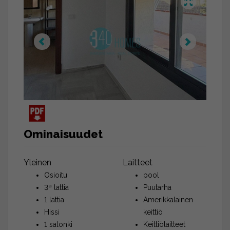
Ominaisuudet
Yleinen
Laitteet
Osioitu
pool
3ª lattia
Puutarha
1 lattia
Amerikkalainen
Hissi
keittiö
1 salonki
Keittiölaitteet