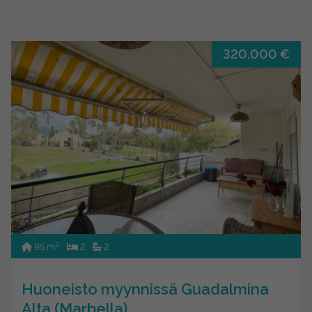
320.000 €
2
95 m
2
2
Huoneisto myynnissä Guadalmina
Alta (Marbella)