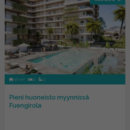
2
97 m
2
2
Pieni huoneisto myynnissä
Fuengirola