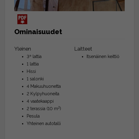
Ominaisuudet
Yleinen
Laitteet
3ª lattia
Itsenäinen keittiö
1 lattia
Hissi
1 salonki
4 Makuuhuonetta
2 Kylpyhuoneita
4 vaatekaappi
2
2 terassia (10 m
)
Pesula
Yhteinen autotalli