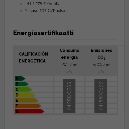
I.B.I. 1.278 €/Vuotta
Yhteisö 107 €/Kuukausi
Energiasertifikaatti
Consumo
Emisiones
CALIFICACIÓN
energía
CO
2
ENERGÉTICA
2
2
kW h / m
kg CO
/ m
2
año
año
A
B
IN PROCESS
IN PROCESS
C
D
E
F
G