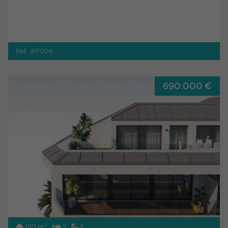
Ref. JP7004
690.000 €
2
160 m
3
2