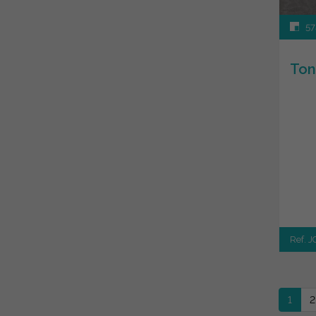
57
Ton
Ref. 
1
2