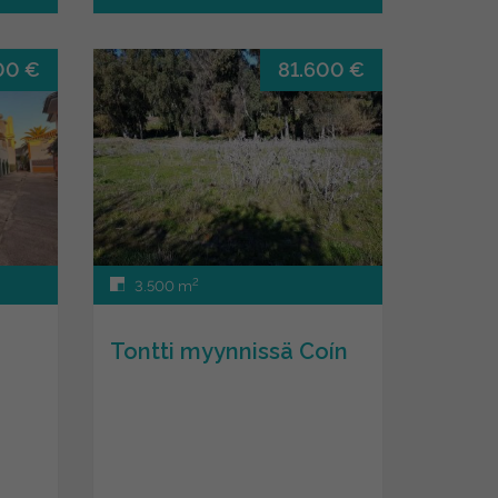
00 €
81.600 €
2
3.500 m
Tontti myynnissä Coín