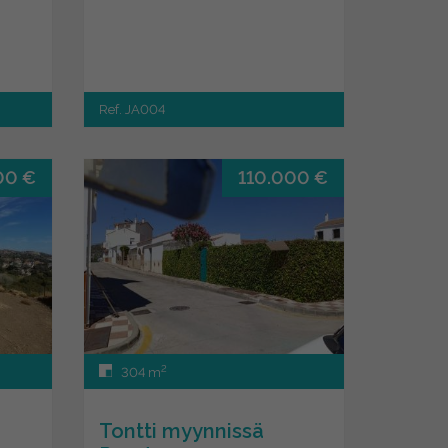
Ref. JA004
00 €
110.000 €
2
304 m
Tontti myynnissä