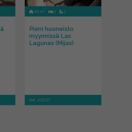
2
69 m
2
2
sä
Pieni huoneisto
myynnissä Las
Lagunas (Mijas)
Ref. JC2237