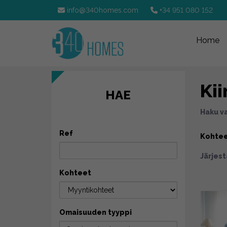
info@340homes.com
+34 951 080 152
Home
Kii
HAE
Haku v
Ref
Kohte
Järjest
Kohteet
Omaisuuden tyyppi