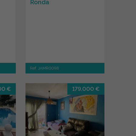
Ronda
Ref. JAMR0098
00 €
179.000 €