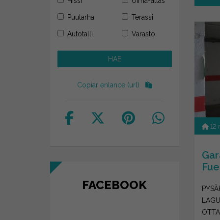
Hissi
Uima-allas
Puutarha
Terassi
Autotalli
Varasto
Copiar enlance (url)
12
Gar
Fue
FACEBOOK
PYSÄ
LAGU
OTTA