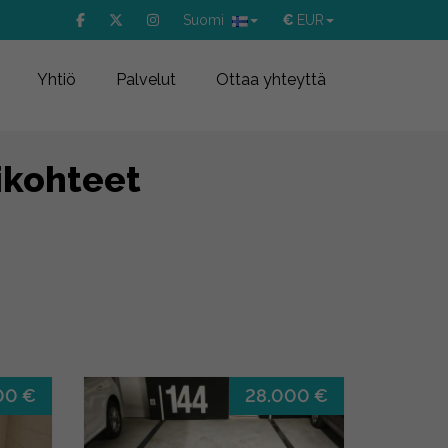
Suomi
€
EUR
Yhtiö
Palvelut
Ottaa yhteyttä
ikohteet
00 €
28.000 €