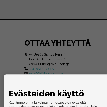
OTTAA YHTEYTTÄ
Av. Jesús Santos Rein, 4
Edif. Andalucía - Local 1
29640 Fuengirola (Málaga)
+34 951 080 152
info@340homes.com
Evästeiden käyttö
Käytämme omia ja kolmannen osapuolen evästeitä
parantaaksemme sivuston käyttökokemusta ja analyyttisiin