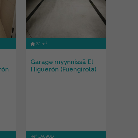
2
22 m
Garage myynnissä El
rón
Higuerón (Fuengirola)
Ref. JA690D