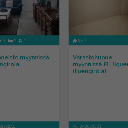
2
2
 m
2
2
8 m
neisto myynnissä
Varastohuone
ngirola
myynnissä El Higue
(Fuengirola)
JA2332AL
Ref. JA06906D1