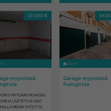
37.000 €
64.0
2
2
 m
20 m
age myynnissä
Garage myynnissä
ngirola
Fuengirola
KÖINTI MYYDÄÄN MIJAKSEN
UNEJA LISÄTIETOJA SAAT
MALLA MEIHIN YHTEYTTÄ.