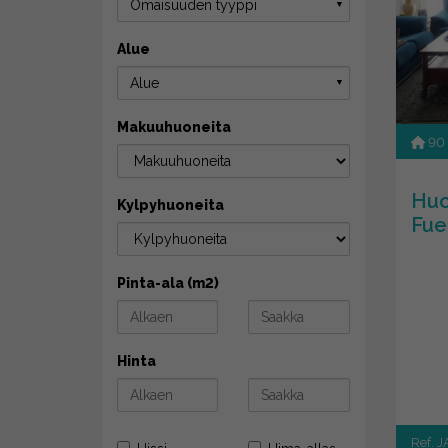
Omaisuuden tyyppi
▼
Alue
Alue
▼
Makuuhuoneita
90
Huo
Kylpyhuoneita
Fue
Pinta-ala (m2)
Hinta
Ref. 