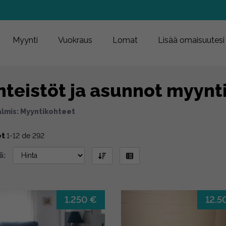
Myynti
Vuokraus
Lomat
Lisää omaisuutesi
nteistöt ja asunnot myynt
almis: Myyntikohteet
et
1-12 de 292
ä:
1.250 €
12.5