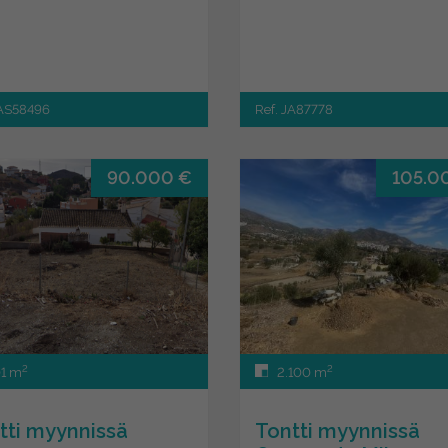
JAS58496
Ref. JA87778
90.000 €
105.0
2
2
1 m
2.100 m
tti myynnissä
Tontti myynnissä