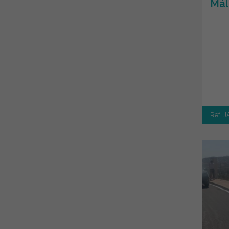
Mál
Ref. 