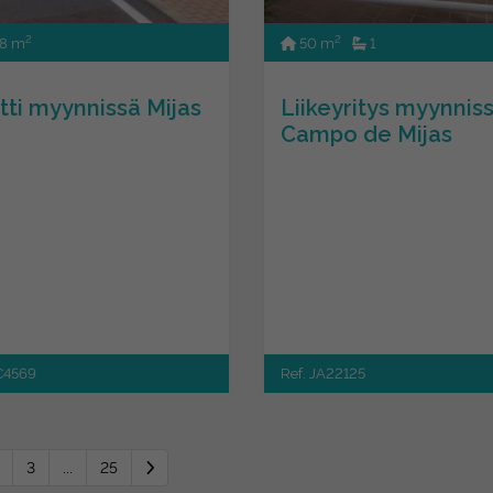
2
2
8 m
50 m
1
tti myynnissä Mijas
Liikeyritys myynnis
Campo de Mijas
JC4569
Ref. JA22125
3
...
25