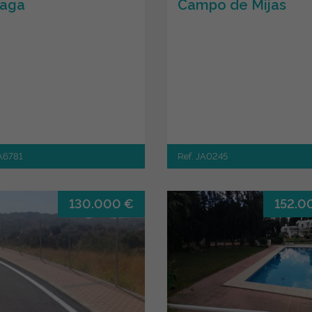
aga
Campo de Mijas
JA6781
Ref. JA0245
130.000 €
152.0