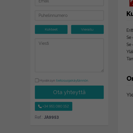
K
Kohteet
Vierailu
Eri
Se 
Se 
Ylä
Täm
O
Hyväksyn
tietosuojakäytännön
.
Ota yhteyttä
Yl
+34 951 080 152
Ref.:
JA9953