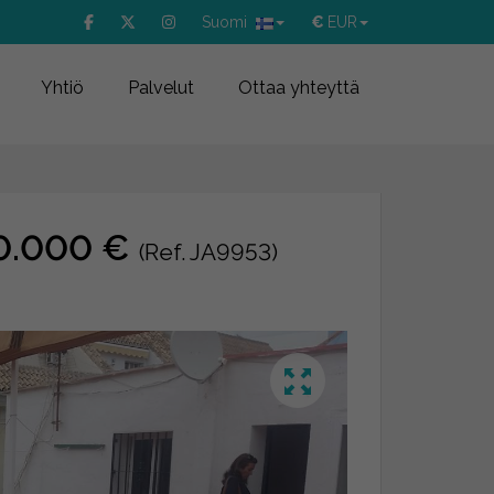
Suomi
€
EUR
Yhtiö
Palvelut
Ottaa yhteyttä
40.000 €
(Ref. JA9953)