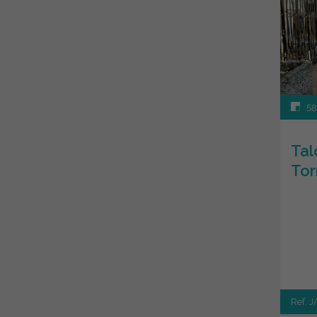
58
Tal
Tor
Ref. J