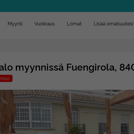
Myynti
Vuokraus
Lomat
Lisää omaisuutesi
alo myynnissä Fuengirola, 8
eskus