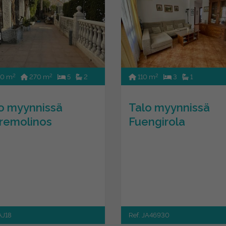
2
2
2
0 m
270 m
5
2
110 m
3
1
o myynnissä
Talo myynnissä
remolinos
Fuengirola
AJ18
Ref. JA46930