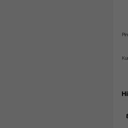
Pin
Ku
H