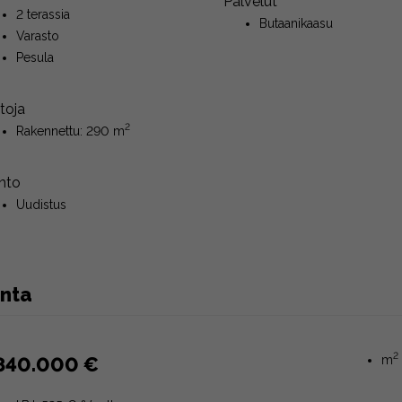
Palvelut
2 terassia
Butaanikaasu
Varasto
Pesula
toja
2
Rakennettu: 290 m
nto
Uudistus
inta
2
840.000 €
m