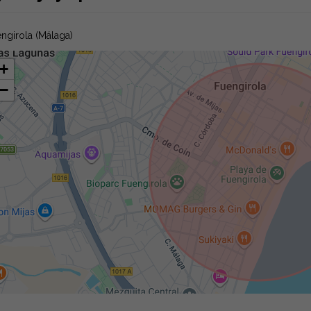
ngirola (Málaga)
+
−