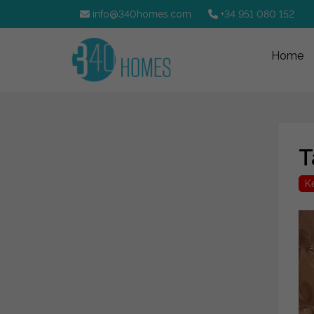
info@340homes.com
+34 951 080 152
Home
T
K