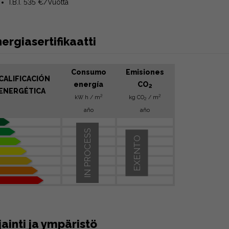
I.B.I. 535 €/Vuotta
ergiasertifikaatti
Consumo
Emisiones
CALIFICACIÓN
energía
CO
2
ENERGÉTICA
2
2
kW h / m
kg CO
/ m
2
año
año
IN PROCESS
EXENTO
jainti ja ympäristö