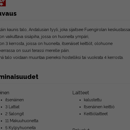
uvaus
ttäin kaunis talo, Andalusian tyyli, joka sijaitsee Fuengirolan keskustas
on vaikuttava sisäpiha, jossa on huoneita ympäri,
on 3 kerrosta, joissa on huoneita, itsenäiset keittiöt, olohuone
kerrassa on suuri terassi merelle päin.
ä talo voidaan muuntaa pieneksi hostelliksi tai vuokrata 4 kerrosta.
minaisuudet
einen
Laitteet
itsenäinen
kalustettu
3 Lattiat
Itsenäinen keittiö
2 Salongit
Keittiölaitteet
11 Makuuhuonetta
5 Kylpyhuoneita