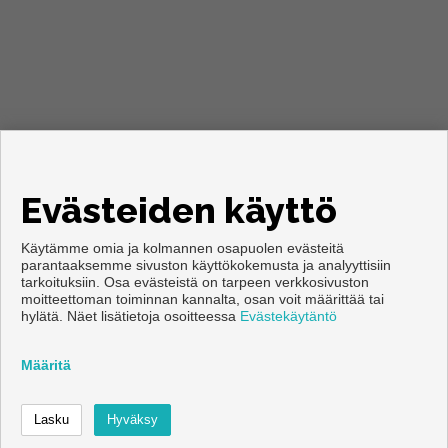
Evästeiden käyttö
Käytämme omia ja kolmannen osapuolen evästeitä
parantaaksemme sivuston käyttökokemusta ja analyyttisiin
tarkoituksiin. Osa evästeistä on tarpeen verkkosivuston
moitteettoman toiminnan kannalta, osan voit määrittää tai
Copyright © 2026. Kaikki oikeudet pidätetään.
hylätä. Näet lisätietoja osoitteessa
Evästekäytäntö
Käyttöehdot
|
tietosuojakäytännön
|
Cookies policy
Kehittämisestä vastaa
Inmoenter
Määritä
Ota yhteyttä
Soittaa