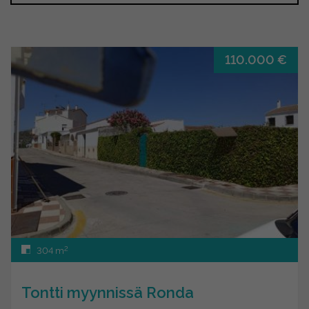
110.000 €
2
304 m
Tontti myynnissä Ronda