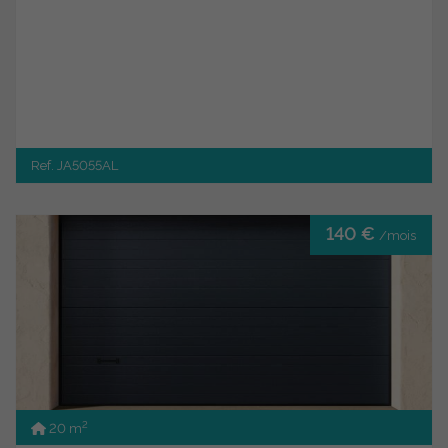
Ref. JA5055AL
140 €
/mois
2
20 m