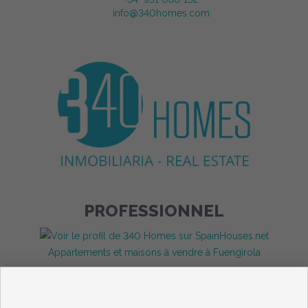
info@340homes.com
PROFESSIONNEL
Appartements et maisons à vendre à Fuengirola