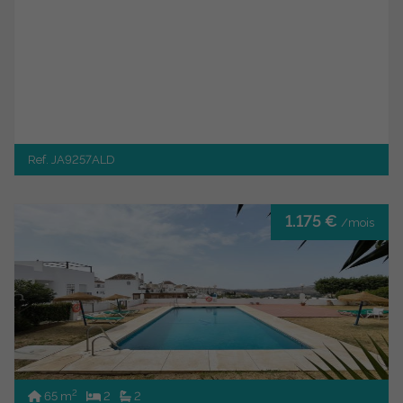
Ref. JA9257ALD
1.175 €
/mois
2
65 m
2
2