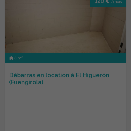
120 €
/mois
2
8 m
Débarras en location à El Higuerón
(Fuengirola)