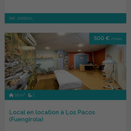
Ref. JA690AL
500 €
/mois
2
35 m
1
Local en location à Los Pacos
(Fuengirola)