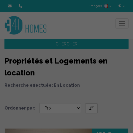
Français
€
Toggl
CHERCHER
Propriétés et Logements en
location
Recherche effectuée: En Location
Ordonner par: