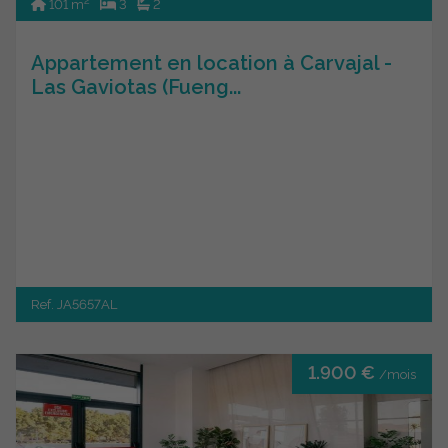
2
101 m
3
2
Appartement en location à Carvajal -
Las Gaviotas (Fueng...
Ref. JA5657AL
1.900 €
/mois