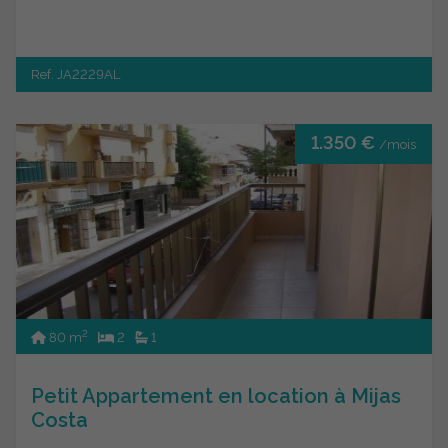
Ref. JA2229AL
1.350 €
/mois
2
80 m
2
1
Petit Appartement en location à Mijas
Costa