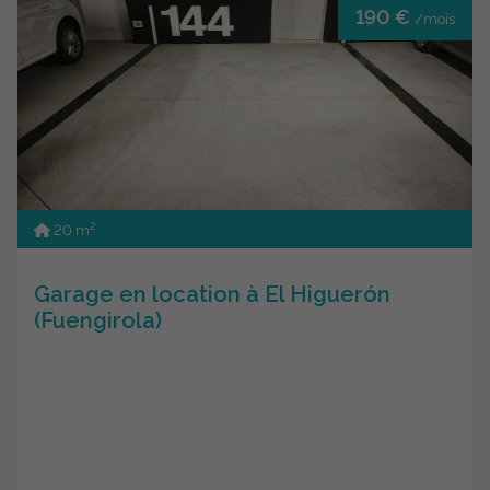
190 €
/mois
2
20 m
Garage en location à El Higuerón
(Fuengirola)