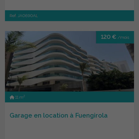
Ref. JA0690AL
120 €
/mois
2
11 m
Garage en location à Fuengirola