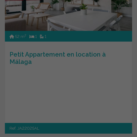
2
52 m
1
1
Petit Appartement en location à
Málaga
Ref. JA22025AL