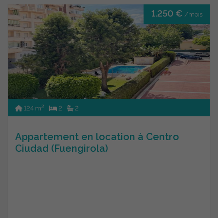
1.250 €
/mois
2
124 m
2
2
Appartement en location à Centro
Ciudad (Fuengirola)