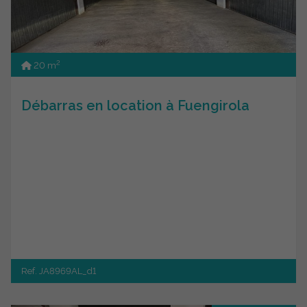
2
20 m
Débarras en location à Fuengirola
Ref. JA8969AL_d1