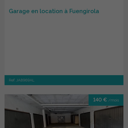
Garage en location à Fuengirola
Ref. JA8969AL
140 €
/mois