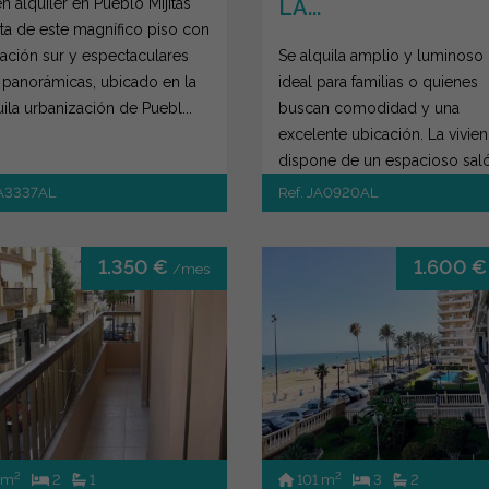
n alquiler en Pueblo Mijitas
LA...
uta de este magnífico piso con
tación sur y espectaculares
Se alquila amplio y luminoso 
s panorámicas, ubicado en la
ideal para familias o quienes
uila urbanización de Puebl...
buscan comodidad y una
excelente ubicación. La vivie
dispone de un espacioso sal
comedor con salida...
JA3337AL
Ref. JA0920AL
1.350 €
1.600 
/mes
2
2
 m
2
1
101 m
3
2