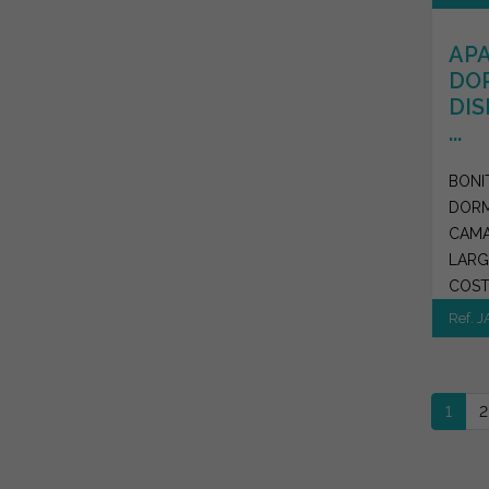
AP
DO
DIS
...
BONI
DORM
CAMA
LARG
COST
Ref. 
1
2