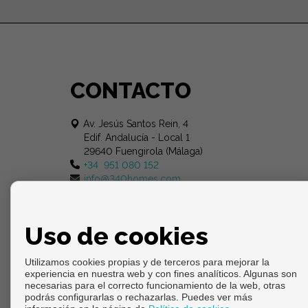
CONTACTO
Av. Jesús Santos Rein, 4
Edif. Andalucía - Local 1
29640 Fuengirola (Málaga)
+34 951 080 152
info@340homes.com
Uso de cookies
Utilizamos cookies propias y de terceros para mejorar la
experiencia en nuestra web y con fines analíticos. Algunas son
necesarias para el correcto funcionamiento de la web, otras
podrás configurarlas o rechazarlas. Puedes ver más
Copyright © 2026. Todos los derechos reservados.