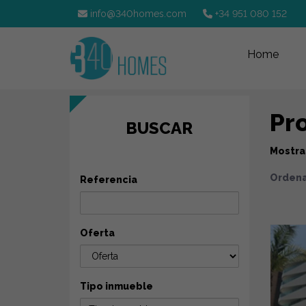
info@340homes.com
+34 951 080 152
Home
Pro
BUSCAR
Mostr
Ordena
Referencia
Oferta
Tipo inmueble