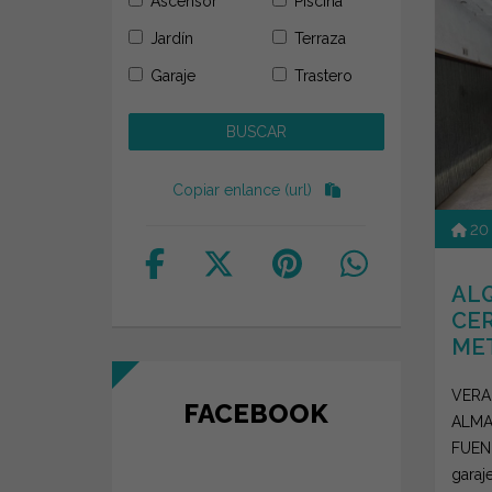
Ascensor
Piscina
Jardín
Terraza
Garaje
Trastero
Copiar enlance (url)
20
AL
CER
MET
VERA
FACEBOOK
ALMA
FUEN
garaj