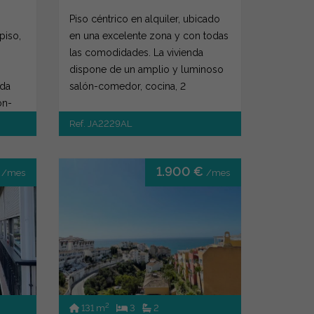
Piso céntrico en alquiler, ubicado
piso,
en una excelente zona y con todas
las comodidades. La vivienda
dispone de un amplio y luminoso
nda
salón-comedor, cocina, 2
ón-
dormitorios y 2...
Ref. JA2229AL
€
1.900 €
/mes
/mes
2
131 m
3
2