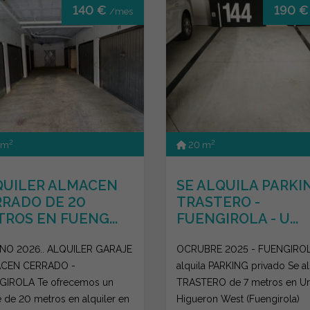
140 €
190 
/mes
2
2
 m
20 m
QUILER ALMACEN
SE ALQUILA PARKI
RADO DE 20
TRASTERO -
ROS EN FUENG...
FUENGIROLA - U...
NO 2026.. ALQUILER GARAJE
OCRUBRE 2025 - FUENGIROL
CEN CERRADO -
alquila PARKING privado Se al
GIROLA Te ofrecemos un
TRASTERO de 7 metros en U
e de 20 metros en alquiler en
Higueron West (Fuengirola)