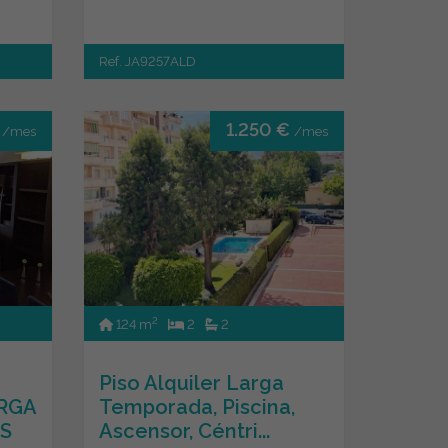
espacio se en...
Ref. JA9257ALD
€
1.250 €
/mes
/mes
2
124 m
2
2
Piso Alquiler Larga
RGA
Temporada, Piscina,
S
Ascensor, Céntri...