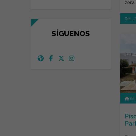
zona 
Tranq
Ref. 
SÍGUENOS
65
Pis
Par