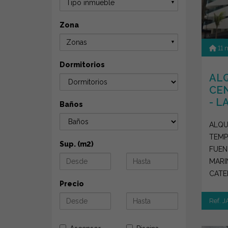
Tipo inmueble
▼
Zona
Zonas
▼
11 
Dormitorios
ALQ
CE
- LA
Baños
ALQU
TEMP
Sup. (m2)
FUEN
MARI
CATE
Precio
GARA
ACCES
Ref. 