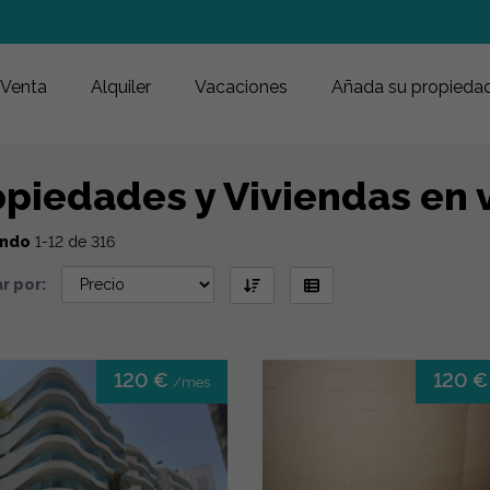
Venta
Alquiler
Vacaciones
Añada su propieda
piedades y Viviendas en v
ando
1-12 de 316
r por:
120 €
120 
/mes