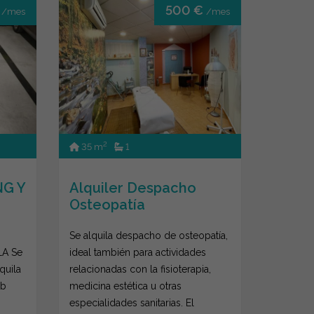
€
500 €
/mes
/mes
2
35 m
1
NG Y
Alquiler Despacho
Osteopatía
Se alquila despacho de osteopatía,
A Se
ideal también para actividades
quila
relacionadas con la fisioterapia,
rb
medicina estética u otras
especialidades sanitarias. El