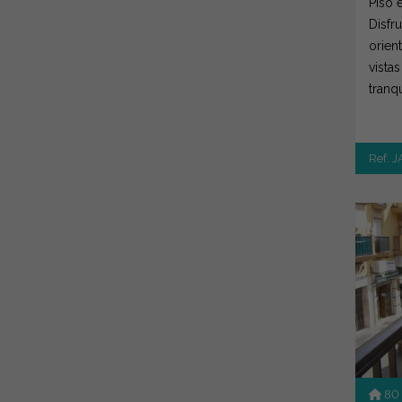
Piso e
Disfr
orien
vista
tranq
Ref. 
80