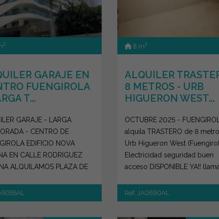
2
2
m
8 m
UILER GARAJE EN
ALQUILER TRASTE
NTRO FUENGIROLA
8 METROS - URB
RGA T...
HIGUERON WEST...
ILER GARAJE - LARGA
OCTUBRE 2025 - FUENGIROL
ORADA - CENTRO DE
alquila TRASTERO de 8 metro
GIROLA EDIFICIO NOVA
Urb Higueron West (Fuengirol
NA EN CALLE RODRIGUEZ
Electricidad seguridad buen
NA ALQUILAMOS PLAZA DE
acceso DISPONIBLE YA!! llama
JE DE 11 METROS CON BUEN
951 080...
O, MUY...
JA5055AL
Ref. JA0690AL