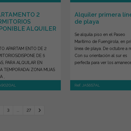
ARTAMENTO 2
Alquiler primera lín
RMITORIOS
de playa
PONIBLE ALQUILER
Se alquila piso en el Paseo
Marítimo de Fuengirola, en p
TO APARTAM ENTO DE 2
línea de playa. De octubre a 
ITORIOS¡DISPONE DE 5
Con su orientación al sur es
S, PARA ALQUILAR EN
perfecta para ver los amanec
A TEMPORADA¡ ZONA MIJAS
salir desd...
A ,
JA9020AL
Ref. JA5657AL
3
...
27