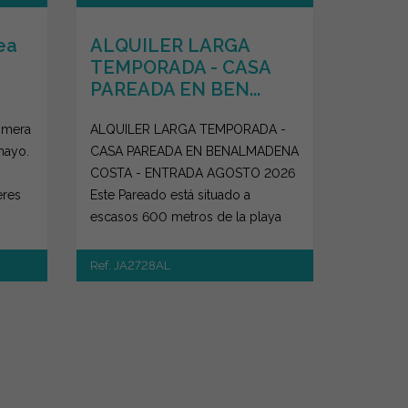
ea
ALQUILER LARGA
TEMPORADA - CASA
PAREADA EN BEN...
rimera
ALQUILER LARGA TEMPORADA -
mayo.
CASA PAREADA EN BENALMADENA
COSTA - ENTRADA AGOSTO 2026
eres
Este Pareado está situado a
escasos 600 metros de la playa
de Carvajal. Desde sus 2 te...
Ref. JA2728AL