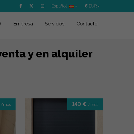
Español
€
EUR
d
Empresa
Servicios
Contacto
enta y en alquiler
€
140 €
/mes
/mes