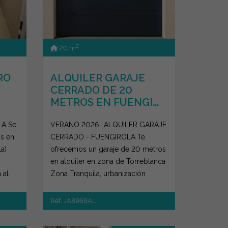
2
20 m
RO
ALQUILER GARAJE
CERRADO DE 20
METROS EN FUENGI...
A Se
VERANO 2026.. ALQUILER GARAJE
s en
CERRADO - FUENGIROLA Te
a)
ofrecemos un garaje de 20 metros
en alquiler en zona de Torreblanca
 al
Zona Tranquila, urbanización
consolidada Zona...
Ref. JA8969AL