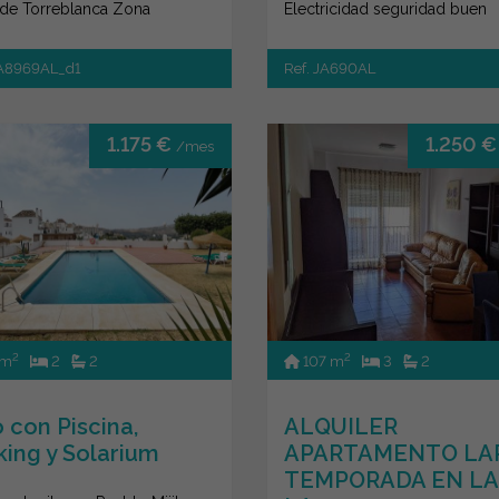
de Torreblanca Zona
Electricidad seguridad buen
uila, urbanización consolida...
acceso DISPO...
JA8969AL_d1
Ref. JA690AL
1.175 €
1.250 
/mes
2
2
 m
2
2
107 m
3
2
o con Piscina,
ALQUILER
king y Solarium
APARTAMENTO LA
TEMPORADA EN LA