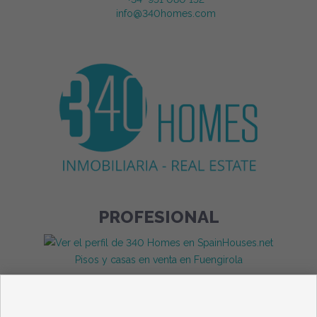
info@340homes.com
PROFESIONAL
Pisos y casas en venta en Fuengirola