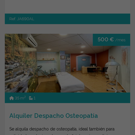
Ref. JA690AL
500 €
/mes
2
35 m
1
Alquiler Despacho Osteopatía
Se alquila despacho de osteopatía, ideal también para