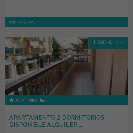
Ref. JA2229AL
1.350 €
/mes
2
80 m
2
1
APARTAMENTO 2 DORMITORIOS
DISPONIBLE ALQUILER ...