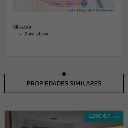
Leaflet
| Map data ©
GoogleMaps
Situación
Zona urbana
PROPIEDADES SIMILARES
1.250 €/
mes