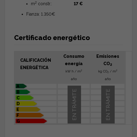
2
m
constr.:
17 €
Fianza:
1.350€
Certificado energético
Consumo
Emisiones
CALIFICACIÓN
energía
CO
2
ENERGÉTICA
2
2
kW h / m
kg CO
/ m
2
año
año
A
EN TRÁMITE
EN TRÁMITE
B
C
D
E
F
G