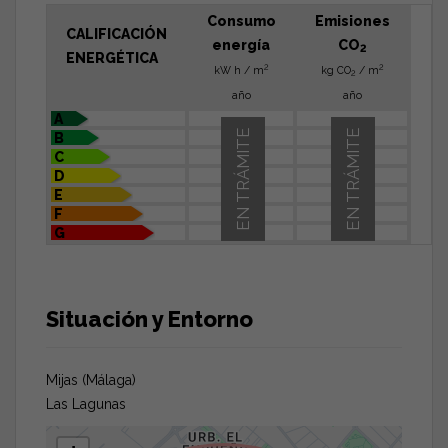
Consumo
Emisiones
CALIFICACIÓN
energía
CO
2
ENERGÉTICA
2
2
kW h / m
kg CO
/ m
2
año
año
A
EN TRÁMITE
EN TRÁMITE
B
C
D
E
F
G
Situación y Entorno
Mijas (Málaga)
Las Lagunas