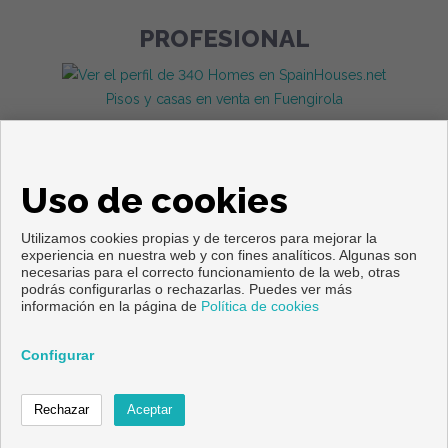
PROFESIONAL
Pisos y casas en venta en Fuengirola
Uso de cookies
Utilizamos cookies propias y de terceros para mejorar la
experiencia en nuestra web y con fines analíticos. Algunas son
necesarias para el correcto funcionamiento de la web, otras
Copyright © 2026. Todos los derechos reservados.
podrás configurarlas o rechazarlas. Puedes ver más
información en la página de
Política de cookies
Aviso legal
|
Política de privacidad
|
Política de Cookies
Desarrollado por
Inmoenter
Configurar
Contactar
Llamar