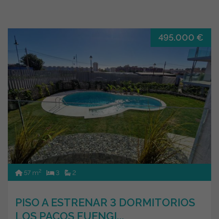
495.000 €
2
57 m
3
2
PISO A ESTRENAR 3 DORMITORIOS
LOS PACOS FUENGI...