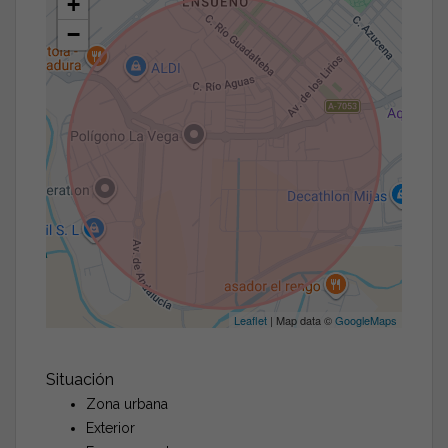
+
−
Leaflet
| Map data ©
GoogleMaps
Situación
Zona urbana
Exterior