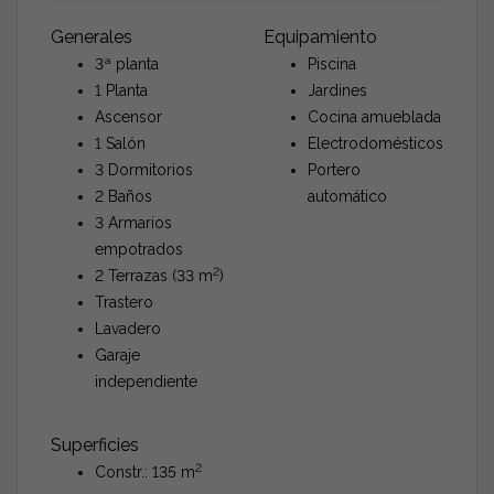
Generales
Equipamiento
3ª planta
Piscina
1 Planta
Jardines
Ascensor
Cocina amueblada
1 Salón
Electrodomésticos
3 Dormitorios
Portero
2 Baños
automático
3 Armarios
empotrados
2
2 Terrazas (33 m
)
Trastero
Lavadero
Garaje
independiente
Superficies
2
Constr.: 135 m