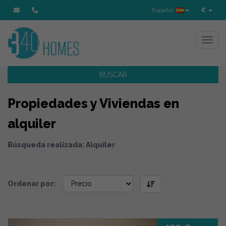
Español
€
Toggl
BUSCAR
Propiedades y Viviendas en
alquiler
Búsqueda realizada: Alquiler
Ordenar por: