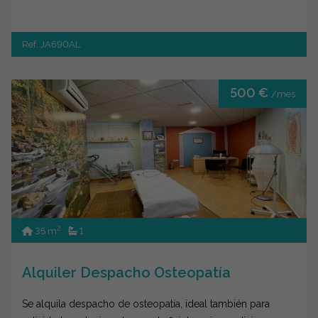
Ref. JA690AL
500 €
/mes
2
35 m
1
Alquiler Despacho Osteopatía
Se alquila despacho de osteopatía, ideal también para