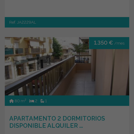
Ref. JA2229AL
1.350 €
/mes
2
80 m
2
1
APARTAMENTO 2 DORMITORIOS
DISPONIBLE ALQUILER ...