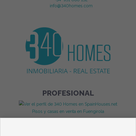
info@340homes.com
PROFESIONAL
Pisos y casas en venta en Fuengirola