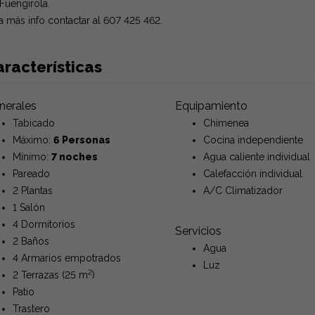
Fuengirola.
a más info contactar al 607 425 462.
racterísticas
nerales
Equipamiento
Tabicado
Chimenea
Máximo:
6 Personas
Cocina independiente
Mínimo:
7 noches
Agua caliente individual
Pareado
Calefacción individual
2 Plantas
A/C Climatizador
1 Salón
4 Dormitorios
Servicios
2 Baños
Agua
4 Armarios empotrados
Luz
2
2 Terrazas (25 m
)
Patio
Trastero