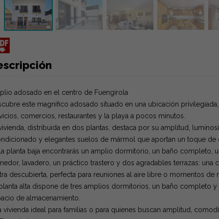
escripción
lio adosado en el centro de Fuengirola
cubre este magnífico adosado situado en una ubicación privilegiada,
vicios, comercios, restaurantes y la playa a pocos minutos.
vivienda, distribuida en dos plantas, destaca por su amplitud, luminos
ndicionado y elegantes suelos de mármol que aportan un toque de c
la planta baja encontrarás un amplio dormitorio, un baño completo, 
edor, lavadero, un práctico trastero y dos agradables terrazas: una cub
tra descubierta, perfecta para reuniones al aire libre o momentos de r
planta alta dispone de tres amplios dormitorios, un baño completo y
acio de almacenamiento.
 vivienda ideal para familias o para quienes buscan amplitud, comod