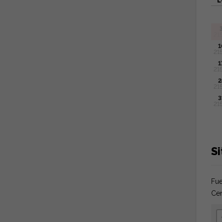
L
21
1
21
1
21
2
21
3
21
Si
Fue
Cen