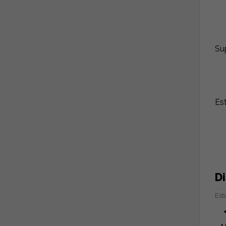
Sup
Es
Di
Est