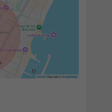
Leaflet
| Map data ©
GoogleMaps