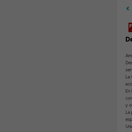
D
Amp
Des
ser
La 
aco
En 
com
y o
La 
esp
Una