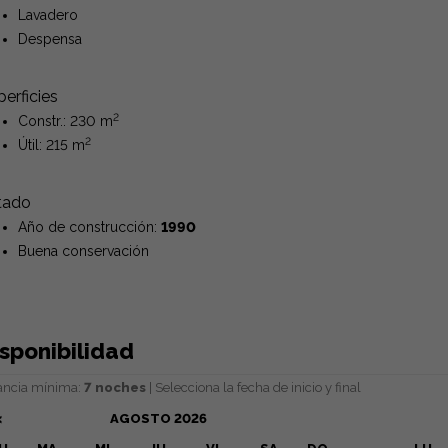
Lavadero
Despensa
erficies
2
Constr.: 230 m
2
Útil: 215 m
tado
Año de construcción:
1990
Buena conservación
sponibilidad
ancia mínima:
7 noches
| Selecciona la fecha de inicio y final
AGOSTO
2026
<