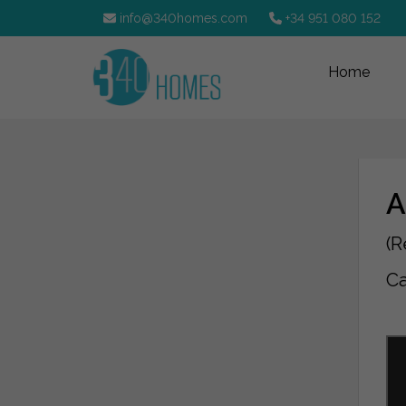
info@340homes.com
+34 951 080 152
Home
A
(R
Ca