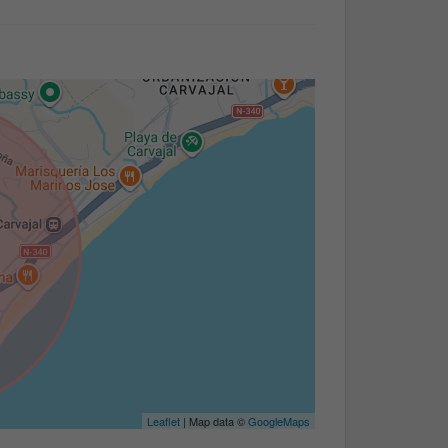
Leaflet
| Map data ©
GoogleMaps