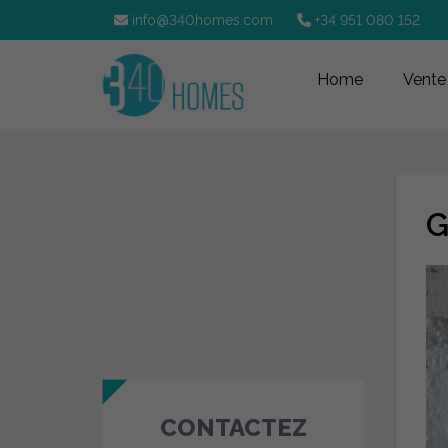
info@340homes.com
+34 951 080 152
Home
Vente
G
CONTACTEZ