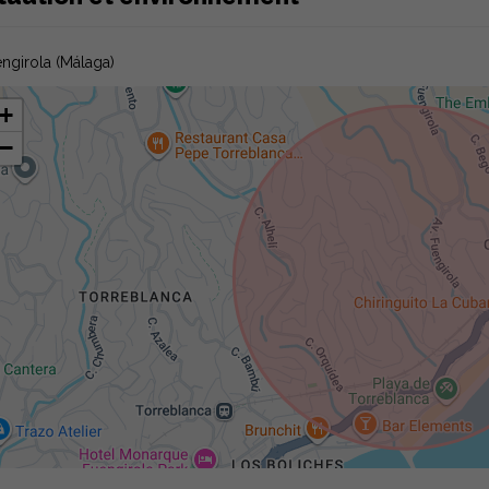
ngirola (Málaga)
+
−