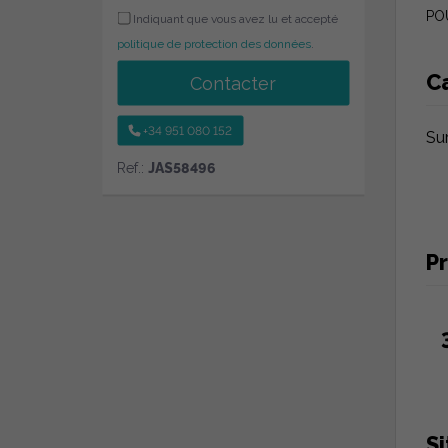
PO
Indiquant que vous avez lu et accepté
politique de protection des données
.
C
Contacter
+34 951 080 152
Su
Ref.:
JAS58496
Pr
S