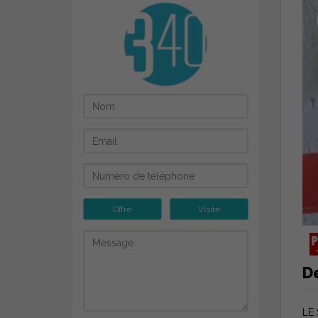
Offre
Visite
D
LE