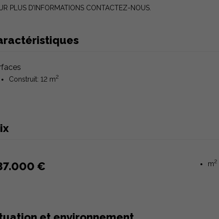
UR PLUS D’INFORMATIONS CONTACTEZ-NOUS.
aractéristiques
rfaces
2
Construit: 12 m
ix
2
37.000 €
m
ituation et environnement