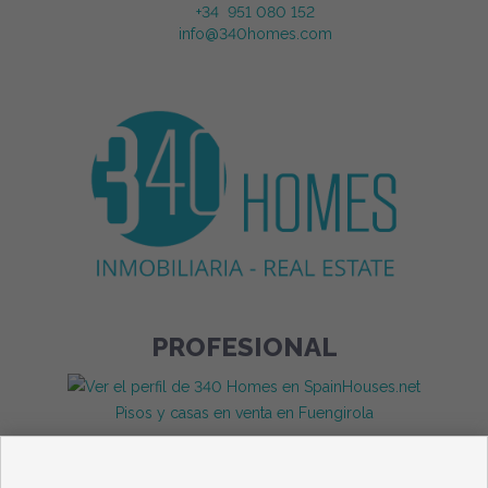
+34 951 080 152
info@340homes.com
PROFESIONAL
Pisos y casas en venta en Fuengirola