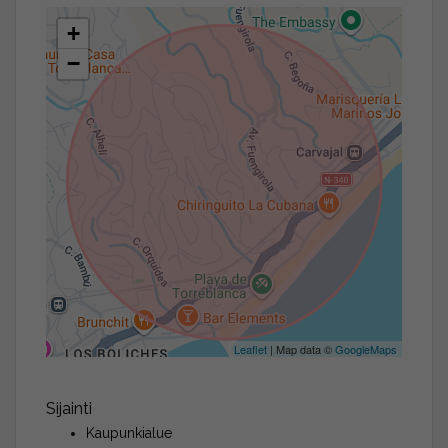
+
−
Leaflet
| Map data ©
GoogleMaps
Sijainti
Kaupunkialue