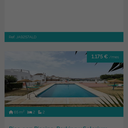
Ref. JA9257ALD
1.175 €
/mes
2
65 m
2
2