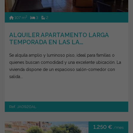
2
107 m
3
2
ALQUILER APARTAMENTO LARGA
TEMPORADA EN LAS LA...
Se alquila amplio y luminoso piso, ideal para familias o
quienes buscan comodidad y una excelente ubicación. La
vivienda dispone de un espacioso salón-comedor con
salida...
Ref. JA0920AL
1.250 €
/mes