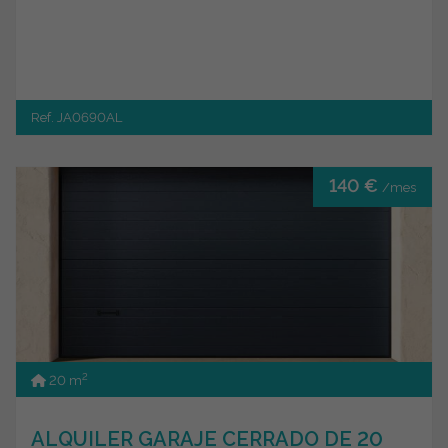
Ref. JA0690AL
140 €
/mes
2
20 m
ALQUILER GARAJE CERRADO DE 20