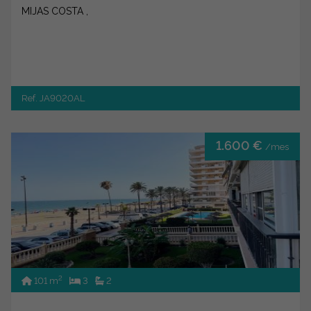
MIJAS COSTA ,
Ref. JA9020AL
1.600 €
/mes
2
101 m
3
2