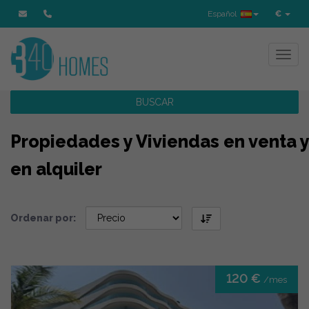
Español
€
Toggl
BUSCAR
Propiedades y Viviendas en venta y
en alquiler
Ordenar por:
120 €
/mes